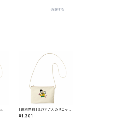
通報する
ュ
【送料無料】えびすさんのサコッシ
ュ
¥1,301