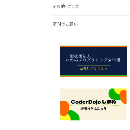
中学生
小学校
その他・グッズ
中学校
アパレル
寄付のお願い
高校
雑貨
先生向け
食べ物