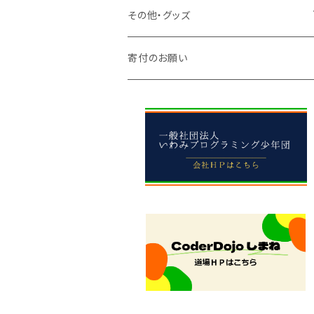
中学生
小学校
その他・グッズ
中学校
アパレル
寄付のお願い
高校
雑貨
先生向け
食べ物