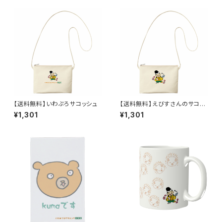
【送料無料】いわぷろサコッシュ
【送料無料】えびすさんのサコッ
シュ
¥1,301
¥1,301