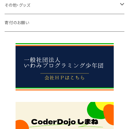
中学生
小学校
その他・グッズ
中学校
アパレル
寄付のお願い
高校
雑貨
先生向け
食べ物