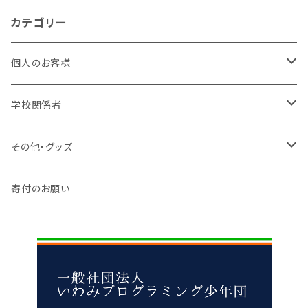
カテゴリー
個人のお客様
小学生
学校関係者
中学生
小学校
その他・グッズ
中学校
アパレル
寄付のお願い
高校
雑貨
先生向け
食べ物